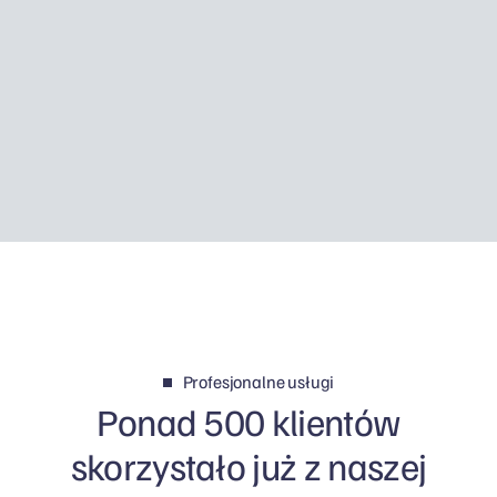
jednoosobowa spółka często nie ma
Employment Allowance, a podatek od
dywidend jest wyższy, może się okazać, że self
employed zostawia w kieszeni prawie tyle
samo pieniędzy, a czasem ma po prostu więcej
sensu.
Profesjonalne usługi
Ponad 500 klientów
skorzystało już z naszej