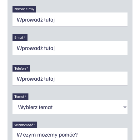
Nazwa firmy
Email *
Telefon *
Temat *
Wiadomość *