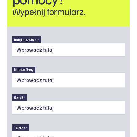
Wypełnij formularz.
Imię i nazwisko *
Nazwa firmy
Email *
Telefon *