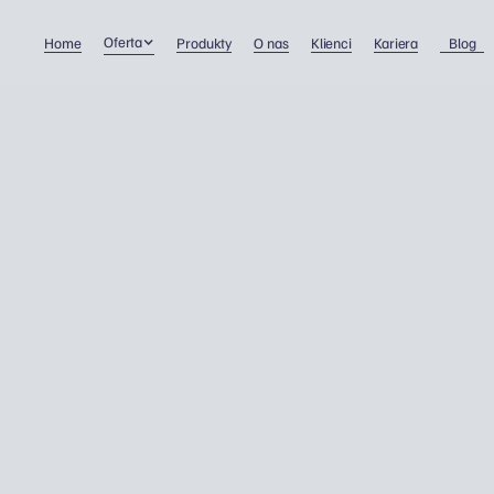
Oferta
Home
Produkty
O nas
Klienci
Kariera
Blog
Stawki ryczałtowe w Wiel
Brytanii
Prowadzenie firmy
15/11/2019
Dawid Wojnowski
Pytanie tygodnia: