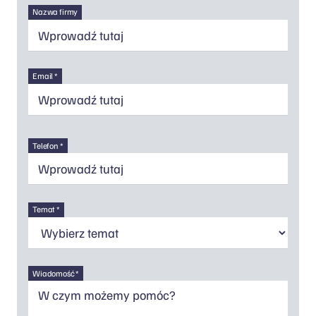
Nazwa firmy
Email *
Telefon *
Temat *
Wiadomość *