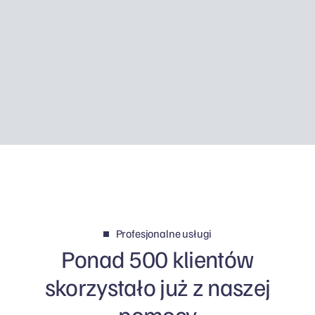
Employment Allowance, a podatek od
dywidend jest wyższy, może się okazać, że self
employed zostawia w kieszeni prawie tyle
samo pieniędzy, a czasem ma po prostu więcej
sensu.
Profesjonalne usługi
Ponad 500 klientów
skorzystało już z naszej
pomocy