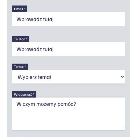
Email *
Telefon *
Temat *
Wiadomość *