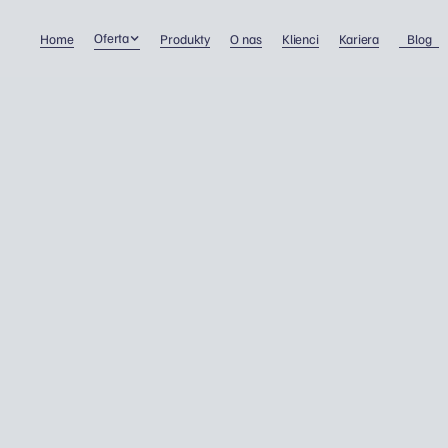
Oferta
Home
Produkty
O nas
Klienci
Kariera
Blog
Jak zostać księgowym w
Część 1
Prowadzenie firmy
4/1/2024
Dawid Wojnowski
Gdy świat celebruje nowy rok, wielu z nas zastana
nad zmianami i nowymi możliwościami. Jeśli myśli
karierze, która oferuje zarówno elastyczność, jak i