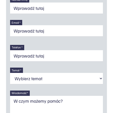
Email *
Telefon *
Temat *
Wiadomość *