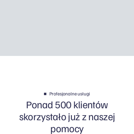
dywidend jest wyższy, może się okazać, że self
employed zostawia w kieszeni prawie tyle
samo pieniędzy, a czasem ma po prostu więcej
sensu.
Profesjonalne usługi
Ponad 500 klientów
skorzystało już z naszej
pomocy