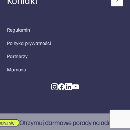
Kontakt
Regulamin
Polityka prywatności
Partnerzy
Mamona
Otrzymuj darmowe porady na adres e-mail
sz się