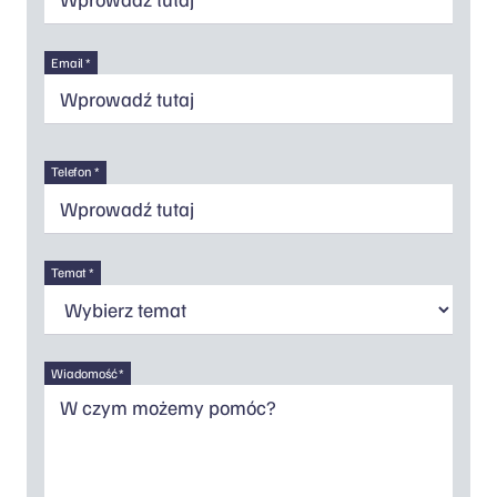
Email *
Telefon *
Temat *
Wiadomość *