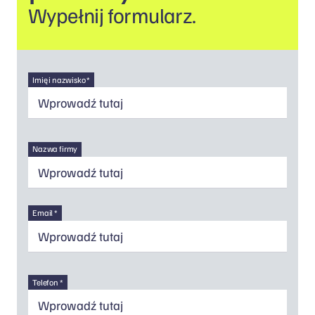
Wypełnij formularz.
Imię i nazwisko *
Nazwa firmy
Email *
Telefon *