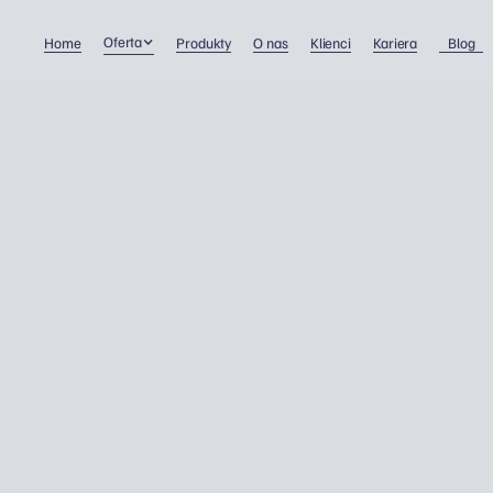
Oferta
Home
Produkty
O nas
Klienci
Kariera
Blog
„Nudge Letter”. Co oznac
gdy urząd „delikatnie
przypomina” o podatkac
Personalne podatki
29/10/2025
Nie każdy list od HMRC oznacza kłopoty. Ale są ta