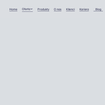
Oferta
Home
Produkty
O nas
Klienci
Kariera
Blog
"Anioły są wśród nas" - II
opowieść wigilijna
Prowadzenie firmy
8/1/2021
Dawid Wojnowski
Opowieść wigilijna na dziś, to już druga powstała 
ostatnich dniach naszej pracy w TaxOne.