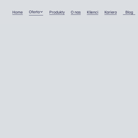
Oferta
Home
Produkty
O nas
Klienci
Kariera
Blog
Sposoby wypłat dochod
dla dyrektora firmy w UK
Prowadzenie firmy
13/2/2023
Dawid Wojnowski