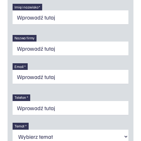
Imię i nazwisko *
Nazwa firmy
Email *
Telefon *
Temat *