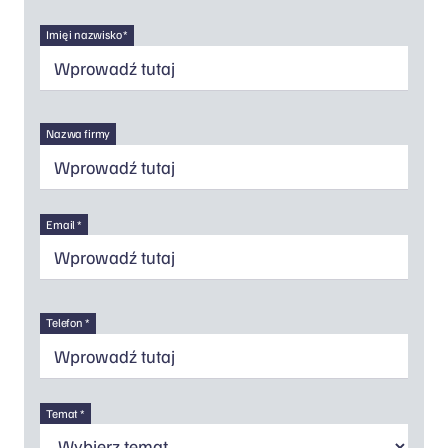
Imię i nazwisko *
Nazwa firmy
Email *
Telefon *
Temat *